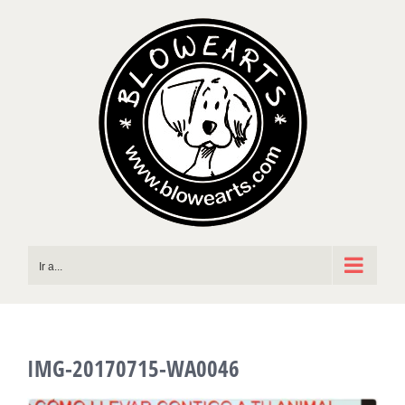
Saltar
al
contenido
Ir a...
IMG-20170715-WA0046