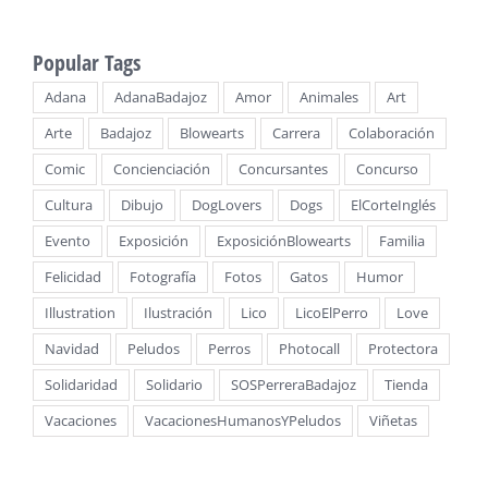
Popular Tags
Adana
AdanaBadajoz
Amor
Animales
Art
Arte
Badajoz
Blowearts
Carrera
Colaboración
Comic
Concienciación
Concursantes
Concurso
Cultura
Dibujo
DogLovers
Dogs
ElCorteInglés
Evento
Exposición
ExposiciónBlowearts
Familia
Felicidad
Fotografía
Fotos
Gatos
Humor
Illustration
Ilustración
Lico
LicoElPerro
Love
Navidad
Peludos
Perros
Photocall
Protectora
Solidaridad
Solidario
SOSPerreraBadajoz
Tienda
Vacaciones
VacacionesHumanosYPeludos
Viñetas