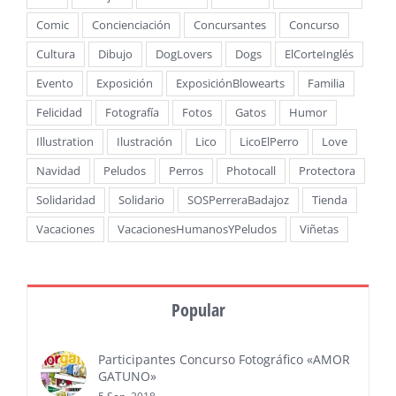
Comic
Concienciación
Concursantes
Concurso
Cultura
Dibujo
DogLovers
Dogs
ElCorteInglés
Evento
Exposición
ExposiciónBlowearts
Familia
Felicidad
Fotografía
Fotos
Gatos
Humor
Illustration
Ilustración
Lico
LicoElPerro
Love
Navidad
Peludos
Perros
Photocall
Protectora
Solidaridad
Solidario
SOSPerreraBadajoz
Tienda
Vacaciones
VacacionesHumanosYPeludos
Viñetas
Popular
Participantes Concurso Fotográfico «AMOR
GATUNO»