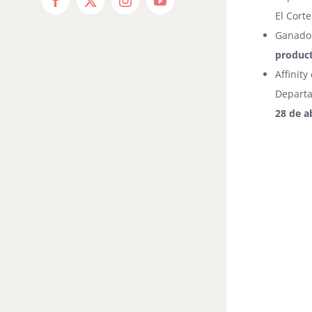
Facebook
X
Instagram
YouTube
El Cort
Ganador
product
Affinit
Departa
28 de ab