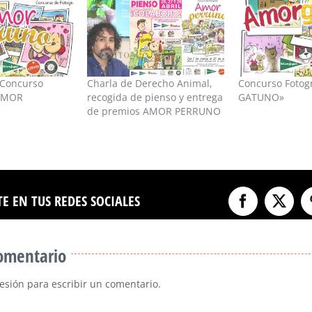
 Concurso
Charla de Derecho Animal,
Concurso Fotog
«AMOR
recogida de pienso y entrega
GATUNO»
de premios AMOR PERRUNO
E EN TUS REDES SOCIALES
Facebook
X
comentario
sesión
para escribir un comentario.