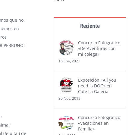
emos que no.
Reciente
onemos en
tros
Concurso Fotográfico
OR PERRUNO!
«De Aventuras con
mi colega»
16 Ene, 2021
Exposición «All you
need is DOG» en
Café La Galería
30 Nov, 2019
o.
Concurso Fotográfico
«Vacaciones en
nimal”
Familia»
(6ª plta.) de