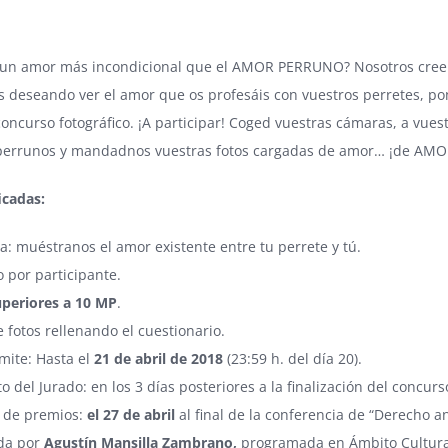
e un amor más incondicional que el AMOR PERRUNO? Nosotros cre
 deseando ver el amor que os profesáis con vuestros perretes, p
oncurso fotográfico. ¡A participar! Coged vuestras cámaras, a vues
errunos y mandadnos vuestras fotos cargadas de amor… ¡de AM
icadas:
a: muéstranos el amor existente entre tu perrete y tú.
o por participante.
uperiores a 10 MP
.
 fotos rellenando el cuestionario.
ímite: Hasta el
21 de abril de 2018
(23:59 h. del día 20).
o del Jurado: en los 3 días posteriores a la finalización del concurs
 de premios:
el 27 de abril
al final de la conferencia de “Derecho a
da por
Agustín Mansilla Zambrano,
programada en Ámbito Cultural 