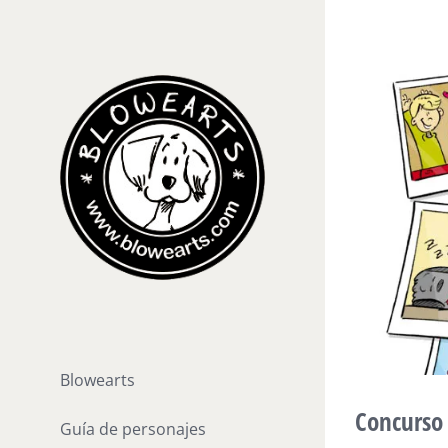
Saltar
al
contenido
Blowearts
Concurso
Guía de personajes