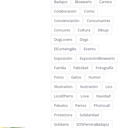
Badajoz
Blowearts
Carrera
Colaboración
Comic
Concienciación
Concursantes
Concurso
Cultura
Dibujo
DogLovers
Dogs
ElCorteInglés
Evento
Exposición
ExposiciónBlowearts
Familia
Felicidad
Fotografía
Fotos
Gatos
Humor
Illustration
Ilustración
Lico
LicoElPerro
Love
Navidad
Peludos
Perros
Photocall
Protectora
Solidaridad
Solidario
SOSPerreraBadajoz