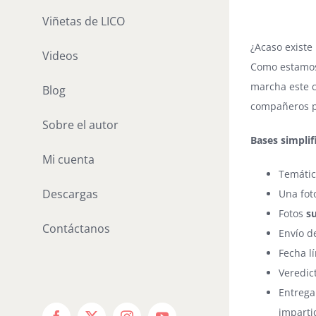
Viñetas de LICO
¿Acaso exist
Videos
Como estamos
marcha este c
Blog
compañeros p
Sobre el autor
Bases simplif
Mi cuenta
Temátic
Descargas
Una fot
Fotos
s
Contáctanos
Envío de
Fecha l
Veredict
Entrega
imparti