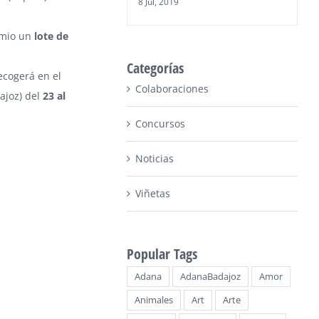
8 Jul, 2019
remio un
lote de
Categorías
ecogerá en el
Colaboraciones
ajoz) del
23 al
Concursos
Noticias
Viñetas
Popular Tags
Adana
AdanaBadajoz
Amor
Animales
Art
Arte