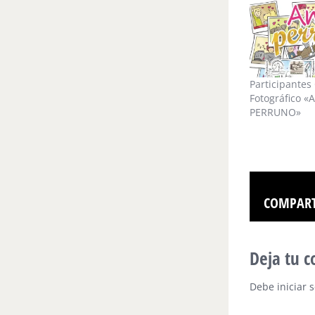
una
ventana
nueva)
Participantes
Fotográfico 
PERRUNO»
COMPART
Deja tu 
Debe
iniciar 