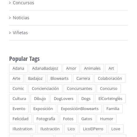
Concursos
Noticias
Viñetas
Popular Tags
Adana
AdanaBadajoz
Amor
Animales
Art
Arte
Badajoz
Blowearts
Carrera
Colaboración
Comic
Concienciación
Concursantes
Concurso
Cultura
Dibujo
DogLovers
Dogs
ElCorteInglés
Evento
Exposición
ExposiciónBlowearts
Familia
Felicidad
Fotografía
Fotos
Gatos
Humor
Illustration
Ilustración
Lico
LicoElPerro
Love