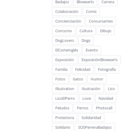
Badajoz
Blowearts
Carrera
Colaboración
Comic
Concienciación
Concursantes
Concurso
Cultura
Dibujo
DogLovers
Dogs
ElCorteInglés
Evento
Exposición
ExposiciónBlowearts
Familia
Felicidad
Fotografía
Fotos
Gatos
Humor
Illustration
Ilustración
Lico
LicoElPerro
Love
Navidad
Peludos
Perros
Photocall
Protectora
Solidaridad
Solidario
SOSPerreraBadajoz