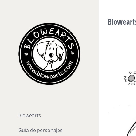
Saltar
al
Bloweart
contenido
Blowearts
Guía de personajes