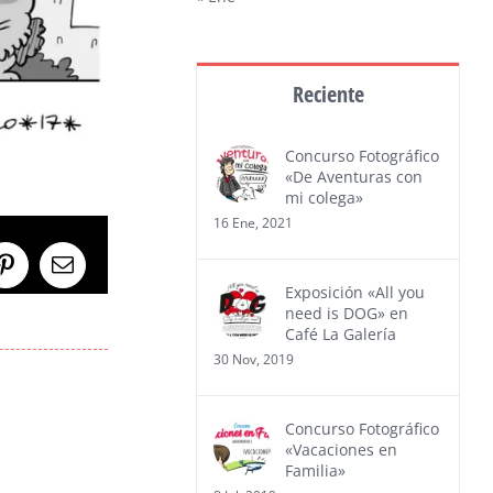
Reciente
Concurso Fotográfico
«De Aventuras con
mi colega»
16 Ene, 2021
Pinterest
Correo
Exposición «All you
electrónico
need is DOG» en
Café La Galería
30 Nov, 2019
Concurso Fotográfico
«Vacaciones en
Familia»