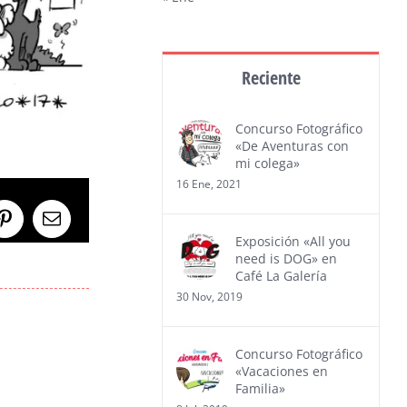
Reciente
Concurso Fotográfico
«De Aventuras con
mi colega»
16 Ene, 2021
Pinterest
Correo
Exposición «All you
electrónico
need is DOG» en
Café La Galería
30 Nov, 2019
Concurso Fotográfico
«Vacaciones en
Familia»