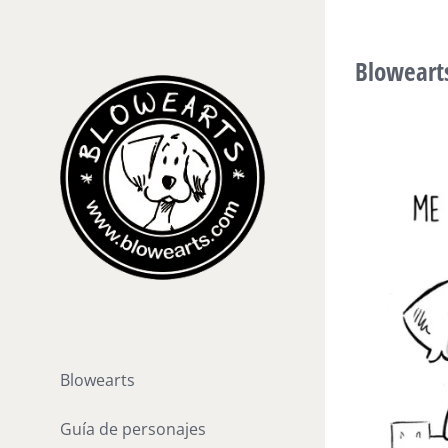
Saltar
al
Bloweart
contenido
Blowearts
Guía de personajes