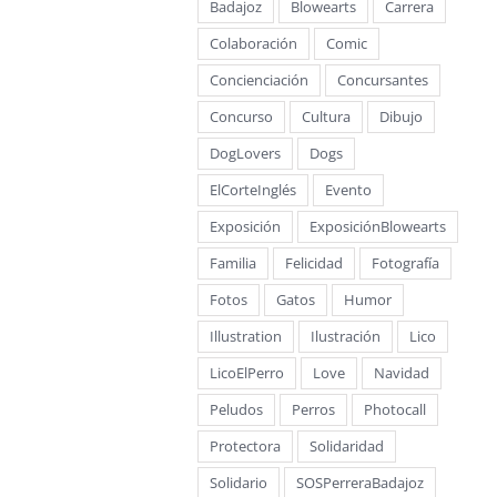
Badajoz
Blowearts
Carrera
Colaboración
Comic
Concienciación
Concursantes
Concurso
Cultura
Dibujo
DogLovers
Dogs
ElCorteInglés
Evento
Exposición
ExposiciónBlowearts
Familia
Felicidad
Fotografía
Fotos
Gatos
Humor
Illustration
Ilustración
Lico
LicoElPerro
Love
Navidad
Peludos
Perros
Photocall
Protectora
Solidaridad
Solidario
SOSPerreraBadajoz