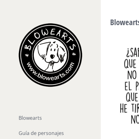
Saltar
al
Bloweart
contenido
Blowearts
Guía de personajes