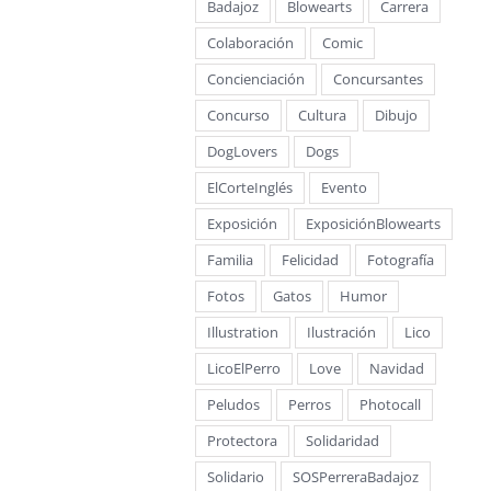
Badajoz
Blowearts
Carrera
Colaboración
Comic
Concienciación
Concursantes
Concurso
Cultura
Dibujo
DogLovers
Dogs
ElCorteInglés
Evento
Exposición
ExposiciónBlowearts
Familia
Felicidad
Fotografía
Fotos
Gatos
Humor
Illustration
Ilustración
Lico
LicoElPerro
Love
Navidad
Peludos
Perros
Photocall
Protectora
Solidaridad
Solidario
SOSPerreraBadajoz