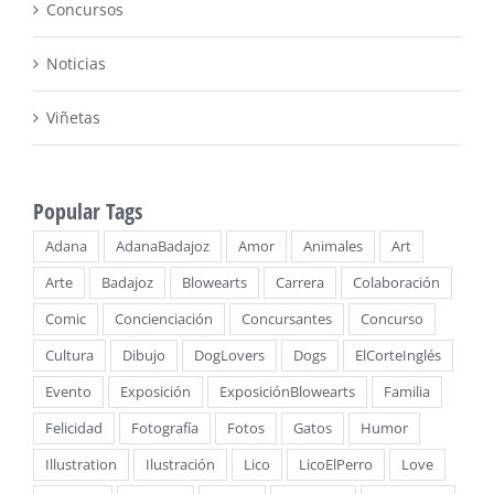
Concursos
Noticias
Viñetas
Popular Tags
Adana
AdanaBadajoz
Amor
Animales
Art
Arte
Badajoz
Blowearts
Carrera
Colaboración
Comic
Concienciación
Concursantes
Concurso
Cultura
Dibujo
DogLovers
Dogs
ElCorteInglés
Evento
Exposición
ExposiciónBlowearts
Familia
Felicidad
Fotografía
Fotos
Gatos
Humor
Illustration
Ilustración
Lico
LicoElPerro
Love