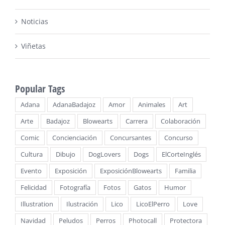
Noticias
Viñetas
Popular Tags
Adana
AdanaBadajoz
Amor
Animales
Art
Arte
Badajoz
Blowearts
Carrera
Colaboración
Comic
Concienciación
Concursantes
Concurso
Cultura
Dibujo
DogLovers
Dogs
ElCorteInglés
Evento
Exposición
ExposiciónBlowearts
Familia
Felicidad
Fotografía
Fotos
Gatos
Humor
Illustration
Ilustración
Lico
LicoElPerro
Love
Navidad
Peludos
Perros
Photocall
Protectora