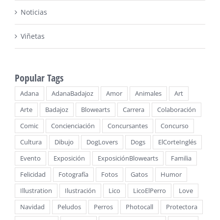
Noticias
Viñetas
Popular Tags
Adana
AdanaBadajoz
Amor
Animales
Art
Arte
Badajoz
Blowearts
Carrera
Colaboración
Comic
Concienciación
Concursantes
Concurso
Cultura
Dibujo
DogLovers
Dogs
ElCorteInglés
Evento
Exposición
ExposiciónBlowearts
Familia
Felicidad
Fotografía
Fotos
Gatos
Humor
Illustration
Ilustración
Lico
LicoElPerro
Love
Navidad
Peludos
Perros
Photocall
Protectora