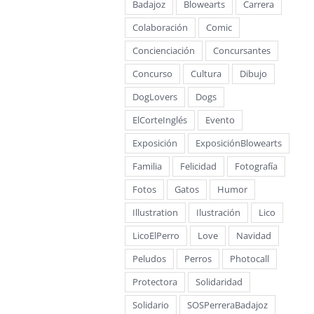
Badajoz
Blowearts
Carrera
Colaboración
Comic
Concienciación
Concursantes
Concurso
Cultura
Dibujo
DogLovers
Dogs
ElCorteInglés
Evento
Exposición
ExposiciónBlowearts
Familia
Felicidad
Fotografía
Fotos
Gatos
Humor
Illustration
Ilustración
Lico
LicoElPerro
Love
Navidad
Peludos
Perros
Photocall
Protectora
Solidaridad
Solidario
SOSPerreraBadajoz