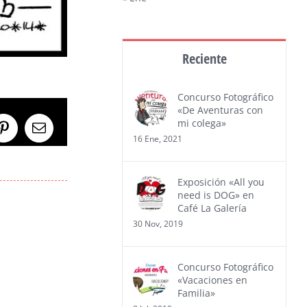
Reciente
Concurso Fotográfico
«De Aventuras con
mi colega»
Pinterest
Correo
16 Ene, 2021
electrónico
Exposición «All you
need is DOG» en
Café La Galería
30 Nov, 2019
Concurso Fotográfico
«Vacaciones en
Familia»