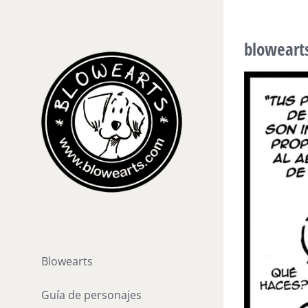
Saltar
al
bloweart
contenido
Blowearts
Guía de personajes