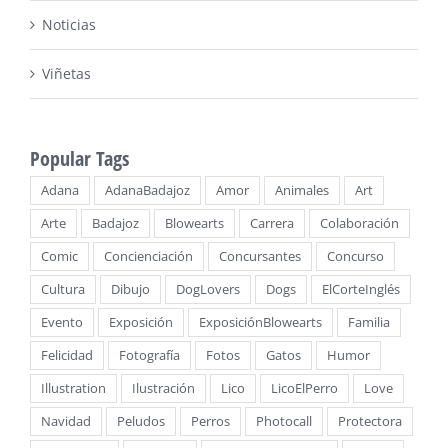
Noticias
Viñetas
Popular Tags
Adana
AdanaBadajoz
Amor
Animales
Art
Arte
Badajoz
Blowearts
Carrera
Colaboración
Comic
Concienciación
Concursantes
Concurso
Cultura
Dibujo
DogLovers
Dogs
ElCorteInglés
Evento
Exposición
ExposiciónBlowearts
Familia
Felicidad
Fotografía
Fotos
Gatos
Humor
Illustration
Ilustración
Lico
LicoElPerro
Love
Navidad
Peludos
Perros
Photocall
Protectora