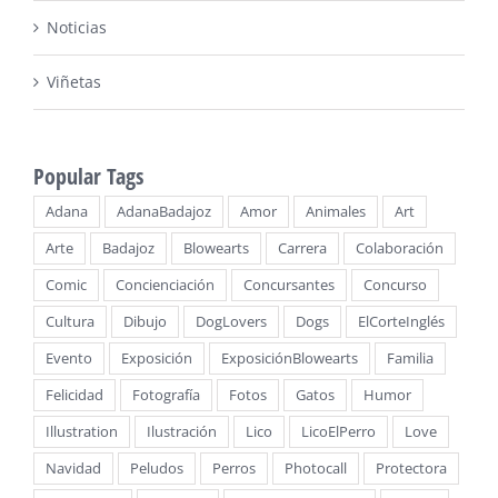
Noticias
Viñetas
Popular Tags
Adana
AdanaBadajoz
Amor
Animales
Art
Arte
Badajoz
Blowearts
Carrera
Colaboración
Comic
Concienciación
Concursantes
Concurso
Cultura
Dibujo
DogLovers
Dogs
ElCorteInglés
Evento
Exposición
ExposiciónBlowearts
Familia
Felicidad
Fotografía
Fotos
Gatos
Humor
Illustration
Ilustración
Lico
LicoElPerro
Love
Navidad
Peludos
Perros
Photocall
Protectora