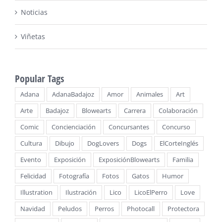
Noticias
Viñetas
Popular Tags
Adana
AdanaBadajoz
Amor
Animales
Art
Arte
Badajoz
Blowearts
Carrera
Colaboración
Comic
Concienciación
Concursantes
Concurso
Cultura
Dibujo
DogLovers
Dogs
ElCorteInglés
Evento
Exposición
ExposiciónBlowearts
Familia
Felicidad
Fotografía
Fotos
Gatos
Humor
Illustration
Ilustración
Lico
LicoElPerro
Love
Navidad
Peludos
Perros
Photocall
Protectora