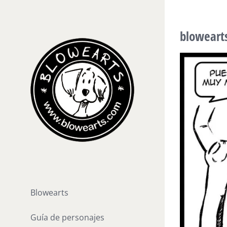
Saltar
al
bloweart
contenido
Blowearts
Guía de personajes