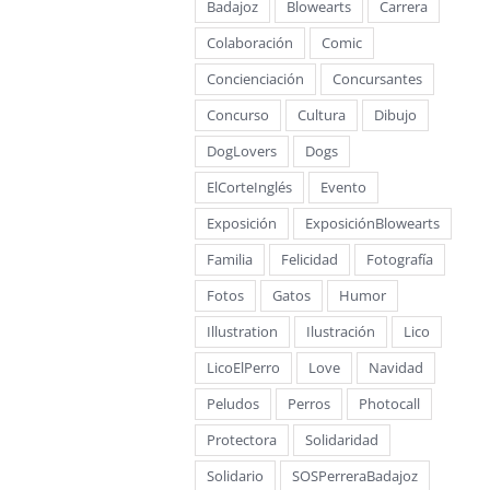
Badajoz
Blowearts
Carrera
Colaboración
Comic
Concienciación
Concursantes
Concurso
Cultura
Dibujo
DogLovers
Dogs
ElCorteInglés
Evento
Exposición
ExposiciónBlowearts
Familia
Felicidad
Fotografía
Fotos
Gatos
Humor
Illustration
Ilustración
Lico
LicoElPerro
Love
Navidad
Peludos
Perros
Photocall
Protectora
Solidaridad
Solidario
SOSPerreraBadajoz