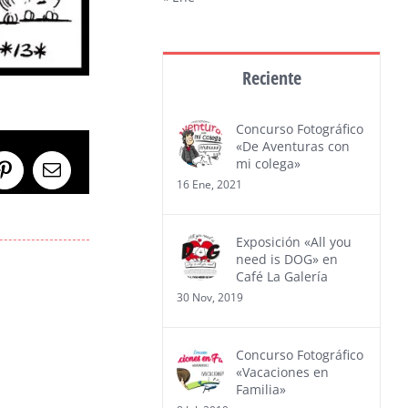
Reciente
Concurso Fotográfico
«De Aventuras con
mi colega»
Pinterest
Correo
16 Ene, 2021
electrónico
Exposición «All you
need is DOG» en
Café La Galería
30 Nov, 2019
Concurso Fotográfico
«Vacaciones en
Familia»