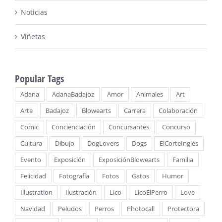
Noticias
Viñetas
Popular Tags
Adana
AdanaBadajoz
Amor
Animales
Art
Arte
Badajoz
Blowearts
Carrera
Colaboración
Comic
Concienciación
Concursantes
Concurso
Cultura
Dibujo
DogLovers
Dogs
ElCorteInglés
Evento
Exposición
ExposiciónBlowearts
Familia
Felicidad
Fotografía
Fotos
Gatos
Humor
Illustration
Ilustración
Lico
LicoElPerro
Love
Navidad
Peludos
Perros
Photocall
Protectora