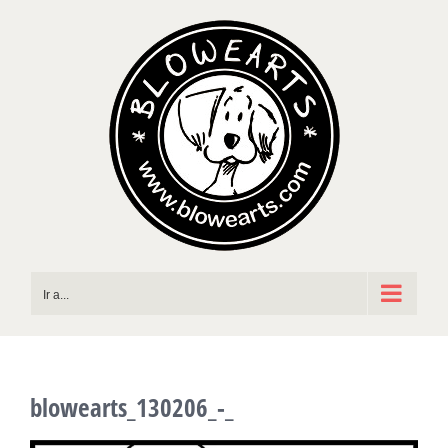
Saltar
al
contenido
Ir a...
blowearts_130206_-_