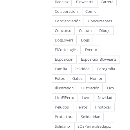
Badajoz
Blowearts
Carrera
Colaboración
Comic
Concienciación
Concursantes
Concurso
Cultura
Dibujo
DogLovers
Dogs
ElCorteInglés
Evento
Exposición
ExposiciónBlowearts
Familia
Felicidad
Fotografía
Fotos
Gatos
Humor
Illustration
Ilustración
Lico
LicoElPerro
Love
Navidad
Peludos
Perros
Photocall
Protectora
Solidaridad
Solidario
SOSPerreraBadajoz