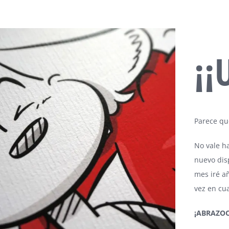
¡¡
Parece que
No vale ha
nuevo dis
mes iré añ
vez en cu
¡ABRAZO