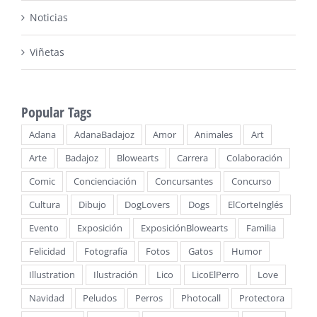
Noticias
Viñetas
Popular Tags
Adana
AdanaBadajoz
Amor
Animales
Art
Arte
Badajoz
Blowearts
Carrera
Colaboración
Comic
Concienciación
Concursantes
Concurso
Cultura
Dibujo
DogLovers
Dogs
ElCorteInglés
Evento
Exposición
ExposiciónBlowearts
Familia
Felicidad
Fotografía
Fotos
Gatos
Humor
Illustration
Ilustración
Lico
LicoElPerro
Love
Navidad
Peludos
Perros
Photocall
Protectora